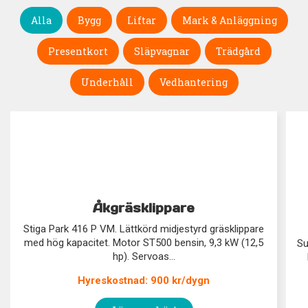
Alla
Bygg
Liftar
Mark & Anläggning
Presentkort
Släpvagnar
Trädgård
Underhåll
Vedhantering
Åkgräsklippare
Stiga Park 416 P VM. Lättkörd midjestyrd gräsklippare
med hög kapacitet. Motor ST500 bensin, 9,3 kW (12,5
Su
hp). Servoas...
Hyreskostnad: 900 kr/dygn