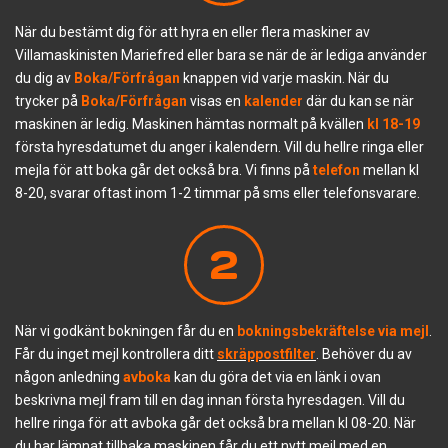
När du bestämt dig för att hyra en eller flera maskiner av
Villamaskinisten Mariefred eller bara se när de är lediga använder
du dig av
Boka/Förfrågan
knappen vid varje maskin. När du
trycker på
Boka/Förfrågan
visas en
kalender
där du kan se när
maskinen är ledig. Maskinen hämtas normalt på kvällen
kl 18-19
första hyresdatumet du anger i kalendern. Vill du hellre ringa eller
mejla för att boka går det också bra. Vi finns på
telefon
mellan kl
8-20, svarar oftast inom 1-2 timmar på sms eller telefonsvarare.
2
När vi godkänt bokningen får du en
bokningsbekräftelse
via mejl
.
Får du inget mejl kontrollera ditt
skräppostfilter
. Behöver du av
någon anledning
av
boka
kan du göra det via en länk i ovan
beskrivna mejl fram till en dag innan första hyresdagen. Vill du
hellre ringa för att avboka går det också bra mellan kl 08-20. När
du har lämnat tillbaka maskinen får du ett nytt mejl med en