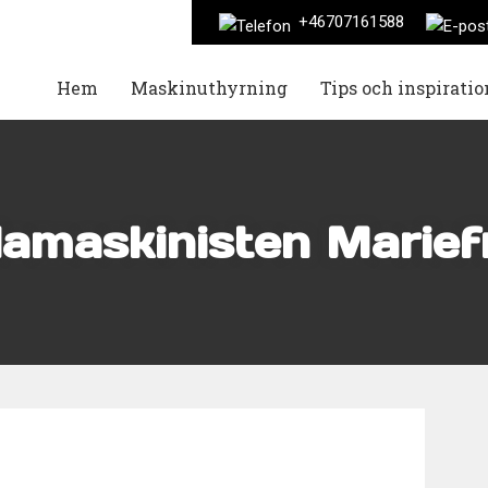
+46707161588
Hem
Maskinuthyrning
Tips och inspiratio
llamaskinisten Marief