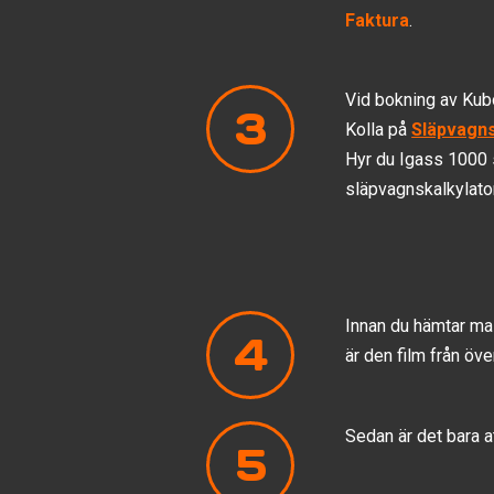
Faktura
.
Vid bokning av Kub
3
Kolla på
Släpvagns
Hyr du Igass 1000 
släpvagnskalkylator
Innan du hämtar ma
4
är den film från ö
Sedan är det bara 
5