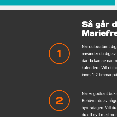
Så går d
Mariefr
När du bestämt dig 
1
använder du dig av
där du kan se när 
kalendern. Vill du h
inom 1-2 timmar på
När vi godkänt bok
2
Behöver du av någ
hyresdagen. Vill du
du ett nytt mejl me