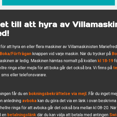
et till att hyra av Villamaski
ed!
för att hyra en eller flera maskiner av Villamaskinisten Mariefred 
Boka/Förfrågan
knappen vid varje maskin. När du trycker på
Bo
maskinen är ledig. Maskinen hämtas normalt på kvällen
kl 18-19
fö
ellre ringa eller mejla för att boka går det också bra. Vi finns på
t
 sms eller telefonsvarare.
ningen får du en
bokningsbekräftelse
via mejl
. Får du inget mej
on anledning
av
boka
kan du göra det via en länk i ovan beskrivna 
 hellre ringa för att avboka går det också bra mellan kl 08-20. När
d en
betalningslänk
där du kan välja att betala med antingen
Swi