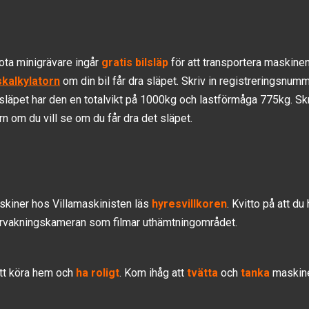
ota minigrävare ingår
gratis bilsläp
för att transportera maskinen.
kalkylatorn
om din bil får dra släpet. Skriv in registreringsnumm
släpet har den en totalvikt på 1000kg och lastförmåga 775kg. Sk
n om du vill se om du får dra det släpet.
skiner hos Villamaskinisten läs
hyresvillkoren
. Kvitto på att d
vervakningskameran som filmar uthämtningområdet.
att köra hem och
ha roligt
. Kom ihåg att
tvätta
och
tanka
maskinen