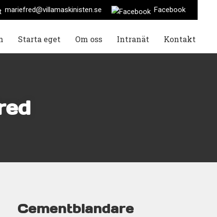
mariefred@villamaskinisten.se
Facebook
n
Starta eget
Om oss
Intranät
Kontakt
red
Cementblandare