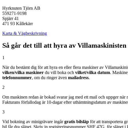
Hyrknuten Tjörn AB
559271-9198
Spjärr 41
471 93 Kållekärr
Karta & Vägbeskrivning
Så går det till att hyra av Villamaskinisten
1
När du bestämt dig för att hyra en eller flera maskiner av Villamaski
vilken/vilka maskiner
du vill boka och
vilket/vilka datum
. Maskine
telefonnummer
, om du ringer även
mailadress
.
2
Om maskinen redan är bokad svarar jag med ett mail och uppger när 
Fakturans förfallodag är 10-dagar efter uthämtningsdatum av maskine
3
Vid bokning av minigrävare ingår
gratis bilsläp
för att transportera g
bil får dra släpet. Skriv in registreringsnummer SHF 47G för släpet i 