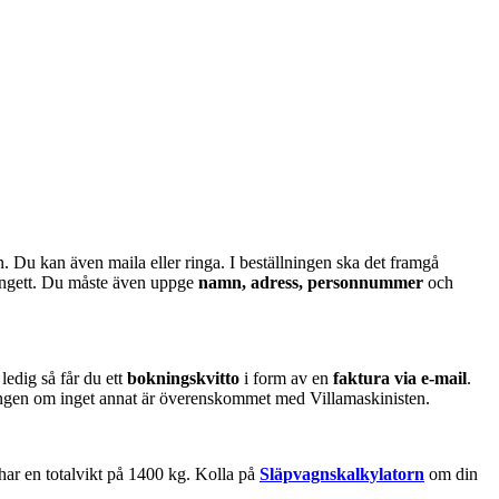
. Du kan även maila eller ringa. I beställningen ska det framgå
angett. Du måste även uppge
namn, adress, personnummer
och
edig så får du ett
bokningskvitto
i form av en
faktura via e-mail
.
ningen om inget annat är överenskommet med Villamaskinisten.
et har en totalvikt på 1400 kg. Kolla på
Släpvagnskalkylatorn
om din