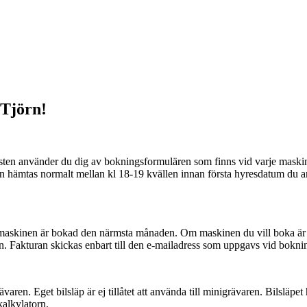
 Tjörn!
nisten använder du dig av bokningsformulären som finns vid varje maskin
n hämtas normalt mellan kl 18-19 kvällen innan första hyresdatum du 
maskinen är bokad den närmsta månaden. Om maskinen du vill boka är l
n. Fakturan skickas enbart till den e-mailadress som uppgavs vid bok
rävaren. Eget bilsläp är ej tillåtet att använda till minigrävaren. Bilsläp
kalkylatorn.