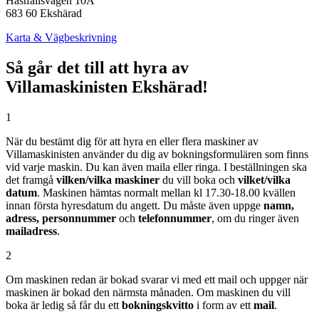
Hästfallsvägen 10A
683 60 Ekshärad
Karta & Vägbeskrivning
Så går det till att hyra av
Villamaskinisten Ekshärad!
1
När du bestämt dig för att hyra en eller flera maskiner av
Villamaskinisten använder du dig av bokningsformulären som finns
vid varje maskin. Du kan även maila eller ringa. I beställningen ska
det framgå
vilken/vilka maskiner
du vill boka och
vilket/vilka
datum
. Maskinen hämtas normalt mellan kl 17.30-18.00 kvällen
innan första hyresdatum du angett. Du måste även uppge
namn,
adress, personnummer
och
telefonnummer
, om du ringer även
mailadress
.
2
Om maskinen redan är bokad svarar vi med ett mail och uppger när
maskinen är bokad den närmsta månaden. Om maskinen du vill
boka är ledig så får du ett
bokningskvitto
i form av ett
mail
.