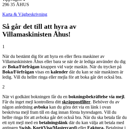
296 35 ÅHUS
Karta & Vägbeskrivning
Så går det till att hyra av
Villamaskinisten Åhus!
1
När du bestämt dig för att hyra en eller flera maskiner av
Villamaskinisten Åhus eller bara se när de är lediga använder du dig
av
Boka/Förfrågan
knappen vid varje maskin. När du trycker på
Boka/Förfrågan
visas en
kalender
där du kan se när maskinen är
ledig. Vill du hellre ringa eller mejla för att boka går det också bra.
2
När vi godkänt bokningen får du en
bokningsbekräftelse
via mejl
.
Får du inget mejl kontrollera ditt
skräppostfilter
. Behöver du av
någon anledning
av
boka
kan du göra det via en länk i ovan
beskrivna mejl fram till en dag innan första hyresdagen. Vill du
hellre ringa för att avboka går det också bra. När du ska betala får du
ett nytt mejl med en
betalningslänk
där du kan välja att betala med
antingen
Swish, Kort(Visa/Mastercard)
eller
Faktura.
Betalning i