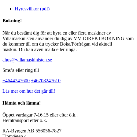
Hyresvillkor (pdf)
Bokning!
När du bestämt dig för att hyra en eller flera maskiner av
Villamaskinisten använder du dig av VM DIREKTBOKNING som
du kommer till om du trycker Boka/Förfrågan vid aktuell
maskin. Du kan även maila eller ringa.
ahus@villamaskinisten.se
Sms’a eller ring till
+4644247600
+46708247610
Läs mer om hur det går till!
Hämta och lämna!
Öppet vardagar 7-16.15 eller efter ö.k..
Hemtransport efter ö.k.
RA-Byggen AB 556056-7827
Tippvägen 4