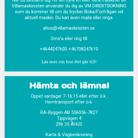
När du bestämt dig för att hyra en eller flera maskiner av
Villamaskinisten använder du dig av VM DIREKTBOKNING
som du kommer till om du trycker Boka/Förfrågan vid
aktuell maskin. Du kan även maila eller ringa.
ahus@villamaskinisten.se
Sms’a eller ring till
+4644247600
+46708247610
Läs mer om hur det går till!
Hämta och lämna!
Öppet vardagar 7-16.15 eller efter ö.k..
Hemtransport efter ö.k.
RA-Byggen AB 556056-7827
Tippvägen 4
296 35 ÅHUS
Karta & Vägbeskrivning