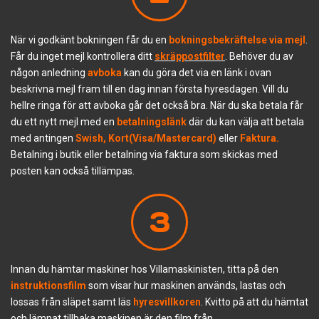
När vi godkänt bokningen får du en
bokningsbekräftelse
via mejl
.
Får du inget mejl kontrollera ditt
skräppostfilter
. Behöver du av
någon anledning
av
boka
kan du göra det via en länk i ovan
beskrivna mejl fram till en dag innan första hyresdagen. Vill du
hellre ringa för att avboka går det också bra. När du ska betala får
du ett nytt mejl med en
betalningslänk
där du kan välja att betala
med antingen
Swish, Kort(Visa/Mastercard)
eller
Faktura.
Betalning i butik eller betalning via faktura som skickas med
posten kan också tillämpas.
3
Innan du hämtar maskiner hos Villamaskinisten, titta på den
instruktionsfilm
som visar hur maskinen används, lastas och
lossas från släpet samt läs
hyresvillkoren
. Kvitto på att du hämtat
och lämnat tillbaka maskinen är den film från