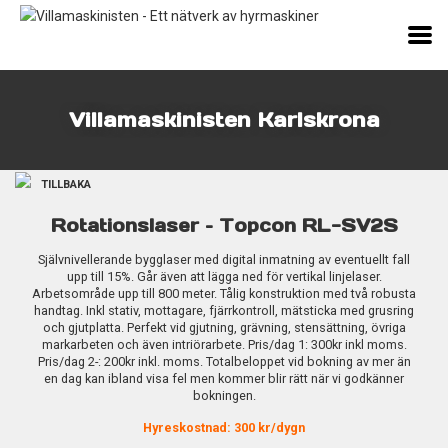
Villamaskinisten Karlskrona
TILLBAKA
Rotationslaser – Topcon RL-SV2S
Självnivellerande bygglaser med digital inmatning av eventuellt fall
upp till 15%. Går även att lägga ned för vertikal linjelaser.
Arbetsområde upp till 800 meter. Tålig konstruktion med två robusta
handtag. Inkl stativ, mottagare, fjärrkontroll, mätsticka med grusring
och gjutplatta. Perfekt vid gjutning, grävning, stensättning, övriga
markarbeten och även intriörarbete. Pris/dag 1: 300kr inkl moms.
Pris/dag 2-: 200kr inkl. moms. Totalbeloppet vid bokning av mer än
en dag kan ibland visa fel men kommer blir rätt när vi godkänner
bokningen.
Hyreskostnad: 300 kr/dygn