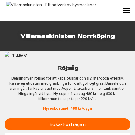
Villamaskinisten Norrköping
TILLBAKA
Röjsåg
Bensindriven röjsåg för att kapa buskar och sly, stark och effektiv.
Kan även utrustas med gräsklinga för kraftigt/högt gräs. Bärsele och
visir ingår. Tankas endast med Aspen 2-taktsbensin, en tank samt en
klinga ingår vid hyra. Hyrespris 1 vardag 480 kr, helg 600 kr,
tillkommande dag/dagar 220 kr/st.
Hyreskostnad: 480 kr/dygn
Boka/Förfrågan