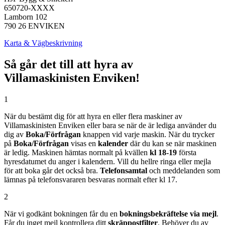
650720-XXXX
Lamborn 102
790 26 ENVIKEN
Karta & Vägbeskrivning
Så går det till att hyra av
Villamaskinisten Enviken!
1
När du bestämt dig för att hyra en eller flera maskiner av
Villamaskinisten Enviken eller bara se när de är lediga använder du
dig av
Boka/Förfrågan
knappen vid varje maskin. När du trycker
på
Boka/Förfrågan
visas en
kalender
där du kan se när maskinen
är ledig. Maskinen hämtas normalt på kvällen
kl 18-19
första
hyresdatumet du anger i kalendern. Vill du hellre ringa eller mejla
för att boka går det också bra.
Telefonsamtal
och meddelanden som
lämnas på telefonsvararen besvaras normalt efter kl 17.
2
När vi godkänt bokningen får du en
bokningsbekräftelse
via mejl
.
Får du inget mejl kontrollera ditt
skräppostfilter
. Behöver du av