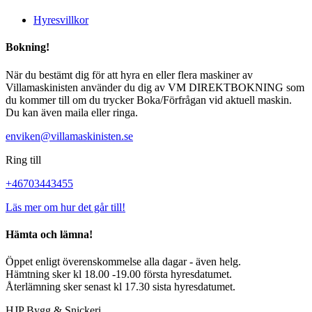
Hyresvillkor
Bokning!
När du bestämt dig för att hyra en eller flera maskiner av
Villamaskinisten använder du dig av VM DIREKTBOKNING som
du kommer till om du trycker Boka/Förfrågan vid aktuell maskin.
Du kan även maila eller ringa.
enviken@villamaskinisten.se
Ring till
+46703443455
Läs mer om hur det går till!
Hämta och lämna!
Öppet enligt överenskommelse alla dagar - även helg.
Hämtning sker kl 18.00 -19.00 första hyresdatumet.
Återlämning sker senast kl 17.30 sista hyresdatumet.
HJP Bygg & Snickeri