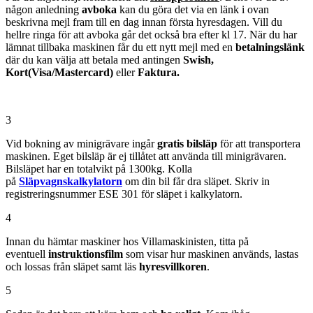
någon anledning
av
boka
kan du göra det via en länk i ovan
beskrivna mejl fram till en dag innan första hyresdagen. Vill du
hellre ringa för att avboka går det också bra efter kl 17. När du har
lämnat tillbaka maskinen får du ett nytt mejl med en
betalningslänk
där du kan välja att betala med antingen
Swish,
Kort(Visa/Mastercard)
eller
Faktura.
3
Vid bokning av minigrävare ingår
gratis bilsläp
för att transportera
maskinen. Eget bilsläp är ej tillåtet att använda till minigrävaren.
Bilsläpet har en totalvikt på 1300kg. Kolla
på
Släpvagnskalkylatorn
om din bil får dra släpet. Skriv in
registreringsnummer ESE 301 för släpet i kalkylatorn.
4
Innan du hämtar maskiner hos Villamaskinisten, titta på
eventuell
instruktionsfilm
som visar hur maskinen används, lastas
och lossas från släpet samt läs
hyresvillkoren
.
5