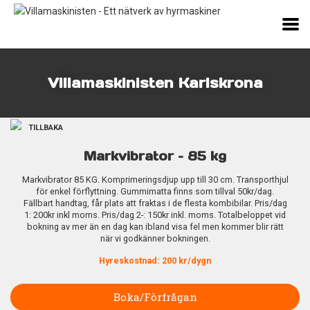
Villamaskinisten Karlskrona
TILLBAKA
Markvibrator – 85 kg
Markvibrator 85 KG. Komprimeringsdjup upp till 30 cm. Transporthjul
för enkel förflyttning. Gummimatta finns som tillval 50kr/dag.
Fällbart handtag, får plats att fraktas i de flesta kombibilar. Pris/dag
1: 200kr inkl moms. Pris/dag 2-: 150kr inkl. moms. Totalbeloppet vid
bokning av mer än en dag kan ibland visa fel men kommer blir rätt
när vi godkänner bokningen.
Hyreskostnad: 200 kr/dygn
Boka/Förfrågan