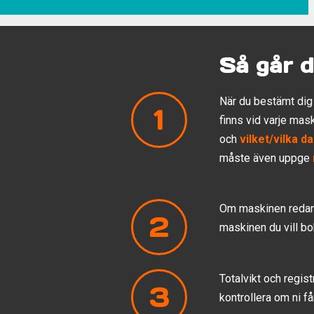
Så går d
När du bestämt dig 
1
finns vid varje mas
och
vilket/vilka d
måste även uppge
Om maskinen redan 
2
maskinen du vill bo
Totalvikt och regi
3
kontrollera om ni få