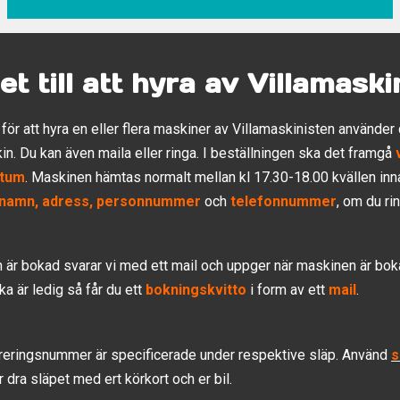
et till att hyra av Villamask
för att hyra en eller flera maskiner av Villamaskinisten använd
kin. Du kan även maila eller ringa. I beställningen ska det framgå
atum
. Maskinen hämtas normalt mellan kl 17.30-18.00 kvällen inn
namn, adress, personnummer
och
telefonnummer
, om du r
är bokad svarar vi med ett mail och uppger när maskinen är b
ka är ledig så får du ett
bokningskvitto
i form av ett
mail
.
streringsnummer är specificerade under respektive släp. Använd
s
r dra släpet med ert körkort och er bil.