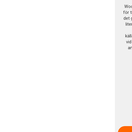
Wood
för 
det 
lit
käl
vid
a