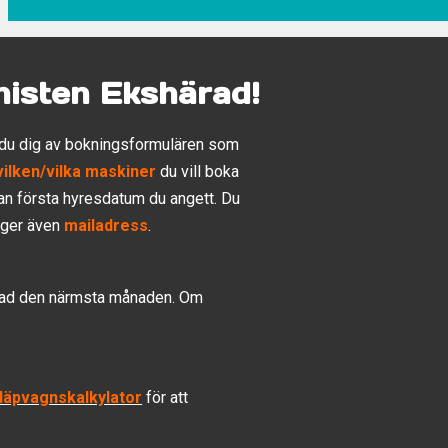
inisten Ekshärad!
er du dig av bokningsformulären som
vilken/vilka maskiner
du vill boka
an första hyresdatum du angett. Du
inger även
mailadress
.
okad den närmsta månaden. Om
läpvagnskalkylator
för att