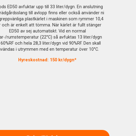
s ED50 avfuktar upp till 33 liter/dygn. En anslutning
trädgårdsslang till avlopp finns eller också använder ni
greppvänliga plastkärlet i maskinen som rymmer 10,4
er och är enkelt att tömma. När kärlet är fullt stänger
ED50 av sej automatiskt. Vid en normal
lar-/rumstemperatur (22°C) så avfuktas 13 liter/dygn
 60%RF och hela 28,3 liter/dygn vid 90%RF. Den skall
nvändas i utrymmen med en temperatur över 10°C.
Hyreskostnad: 150 kr/dygn*