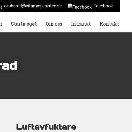
eksharad@villamaskinisten.se
Facebook
n
Starta eget
Om oss
Intranät
Kontakt
rad
Luftavfuktare