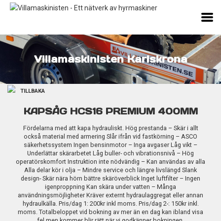
Villamaskinisten Karlskrona
TILLBAKA
KAPSÅG HCS16 PREMIUM 400MM
Fördelarna med att kapa hydrauliskt. Hög prestanda – Skär i allt
också material med armering Slår ifrån vid fastkörning – ASCO
säkerhetssystem Ingen bensinmotor – Inga avgaser Låg vikt –
Underlättar skärarbetet Låg buller- och vibrationsnivå – Hög
operatörskomfort Instruktion inte nödvändig – Kan användas av alla
Alla delar kör i olja – Mindre service och längre livslängd Slank
design- Skär nära hörn bättre skäröverblick Inget luftfilter – Ingen
igenproppning Kan skära under vatten – Många
användningsmöjligheter Kräver externt hydraulaggregat eller annan
hydraulkälla. Pris/dag 1: 200kr inkl moms. Pris/dag 2-: 150kr inkl.
moms. Totalbeloppet vid bokning av mer än en dag kan ibland visa
fel men kommer blir rätt när vi godkänner bokningen.