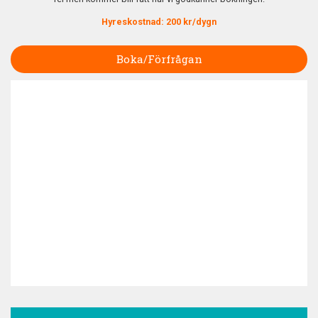
Hyreskostnad: 200 kr/dygn
Boka/Förfrågan