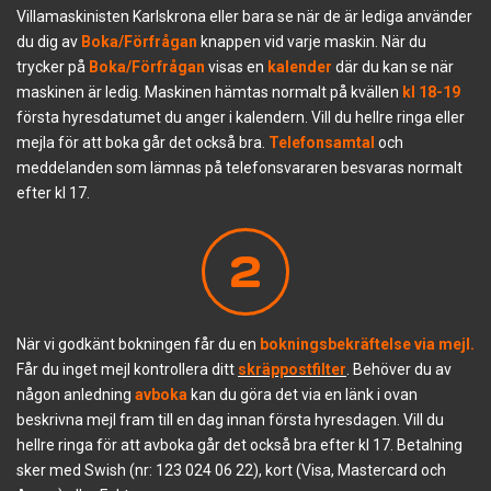
Villamaskinisten Karlskrona eller bara se när de är lediga använder
du dig av
Boka/Förfrågan
knappen vid varje maskin. När du
trycker på
Boka/Förfrågan
visas en
kalender
där du kan se när
maskinen är ledig. Maskinen hämtas normalt på kvällen
kl 18-19
första hyresdatumet du anger i kalendern. Vill du hellre ringa eller
mejla för att boka går det också bra.
Telefonsamtal
och
meddelanden som lämnas på telefonsvararen besvaras normalt
efter kl 17.
2
När vi godkänt bokningen får du en
bokningsbekräftelse via mejl.
Får du inget mejl kontrollera ditt
skräppostfilter
. Behöver du av
någon anledning
avboka
kan du göra det via en länk i ovan
beskrivna mejl fram till en dag innan första hyresdagen. Vill du
hellre ringa för att avboka går det också bra efter kl 17. Betalning
sker med Swish (nr: 123 024 06 22), kort (Visa, Mastercard och