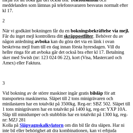
meddelanden som lämnas på telefonsvararen besvaras normalt efter
kl 17.
2
När vi godkänt bokningen får du en
bokningsbekräftelse via mejl.
Får du inget mejl kontrollera ditt
skräppostfilter
. Behöver du av
någon anledning
avboka
kan du göra det via en länk i ovan
beskrivna mejl fram till en dag innan första hyresdagen. Vill du
hellre ringa för att avboka går det också bra efter kl 17. Betalning
sker med Swish (nr: 123 024 06 22), kort (Visa, Mastercard och
Amex) eller Faktura.
3
Vid bokning av de större maskiner ingår gratis
bilsläp
för att
transportera maskinerna. Släpet till 2 tons minigrävaren och
minilastaren har en totalvikt på 3500kg. Reg-nr: SBZ 502. Släpet till
1 tons minigrävaren har en totalvikt på 1400 kg, reg-nr: YXP 10A.
Släp till minidumper och stubbfräs har en totalvikt på 1300 kg, reg-
nr: MZJ 281
Kolla på
Släpvagnskalkylatorn
om din bil får dra släpen. Har ni
inte bil eller behörighet att dra kombinationen, kan vi erbjuda