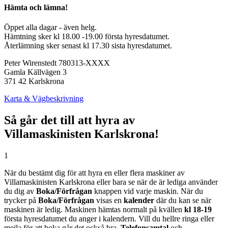
Hämta och lämna!
Öppet alla dagar - även helg.
Hämtning sker kl 18.00 -19.00 första hyresdatumet.
Återlämning sker senast kl 17.30 sista hyresdatumet.
Peter Wirenstedt 780313-XXXX
Gamla Källvägen 3
371 42 Karlskrona
Karta & Vägbeskrivning
Så går det till att hyra av
Villamaskinisten Karlskrona!
1
När du bestämt dig för att hyra en eller flera maskiner av
Villamaskinisten Karlskrona eller bara se när de är lediga använder
du dig av
Boka/Förfrågan
knappen vid varje maskin. När du
trycker på
Boka/Förfrågan
visas en
kalender
där du kan se när
maskinen är ledig. Maskinen hämtas normalt på kvällen
kl 18-19
första hyresdatumet du anger i kalendern. Vill du hellre ringa eller
mejla för att boka går det också bra.
Telefonsamtal
och