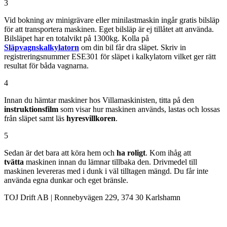
3
Vid bokning av minigrävare eller minilastmaskin ingår gratis bilsläp
för att transportera maskinen. Eget bilsläp är ej tillåtet att använda.
Bilsläpet har en totalvikt på 1300kg. Kolla på
Släpvagnskalkylatorn
om din bil får dra släpet. Skriv in
registreringsnummer ESE301 för släpet i kalkylatorn vilket ger rätt
resultat för båda vagnarna.
4
Innan du hämtar maskiner hos Villamaskinisten, titta på den
instruktionsfilm
som visar hur maskinen används, lastas och lossas
från släpet samt läs
hyresvillkoren
.
5
Sedan är det bara att köra hem och
ha roligt
. Kom ihåg att
tvätta
maskinen innan du lämnar tillbaka den. Drivmedel till
maskinen levereras med i dunk i väl tilltagen mängd. Du får inte
använda egna dunkar och eget bränsle.
TOJ Drift AB | Ronnebyvägen 229, 374 30 Karlshamn