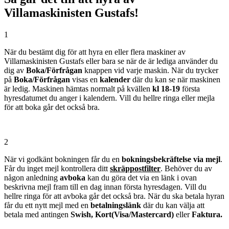
Villamaskinisten Gustafs!
1
När du bestämt dig för att hyra en eller flera maskiner av
Villamaskinisten Gustafs eller bara se när de är lediga använder du
dig av
Boka/Förfrågan
knappen vid varje maskin. När du trycker
på
Boka/Förfrågan
visas en
kalender
där du kan se när maskinen
är ledig. Maskinen hämtas normalt på kvällen
kl 18-19
första
hyresdatumet du anger i kalendern. Vill du hellre ringa eller mejla
för att boka går det också bra.
2
När vi godkänt bokningen får du en
bokningsbekräftelse
via mejl
.
Får du inget mejl kontrollera ditt
skräppostfilter
. Behöver du av
någon anledning
av
boka
kan du göra det via en länk i ovan
beskrivna mejl fram till en dag innan första hyresdagen. Vill du
hellre ringa för att avboka går det också bra. När du ska betala hyran
får du ett nytt mejl med en
betalningslänk
där du kan välja att
betala med antingen
Swish, Kort(Visa/Mastercard)
eller
Faktura.