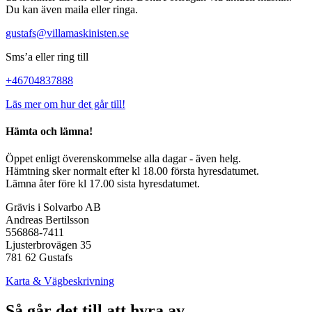
Du kan även maila eller ringa.
gustafs@villamaskinisten.se
Sms’a eller ring till
+46704837888
Läs mer om hur det går till!
Hämta och lämna!
Öppet enligt överenskommelse alla dagar - även helg.
Hämtning sker normalt efter kl 18.00 första hyresdatumet.
Lämna åter före kl 17.00 sista hyresdatumet.
Grävis i Solvarbo AB
Andreas Bertilsson
556868-7411
Ljusterbrovägen 35
781 62 Gustafs
Karta & Vägbeskrivning
Så går det till att hyra av